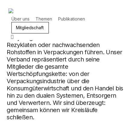
Zum
Hauptinhalt
Vorteile als Mitglied
springen
Über uns
Themen
Publikationen
Die AVU setzt sich seit über 30 Jahren
Mitgliedschaft
dafür ein, Anreize zu setzen, die zu mehr
Suchen
Recycling sowie zu mehr Einsatz von
Rezyklaten oder nachwachsenden
Rohstoffen in Verpackungen führen. Unser
Verband repräsentiert durch seine
Mitglieder die gesamte
Wertschöpfungskette: von der
Verpackungsindustrie über die
Konsumgüterwirtschaft und den Handel bis
hin zu den dualen Systemen, Entsorgern
und Verwertern. Wir sind überzeugt:
gemeinsam können wir Kreisläufe
schließen.