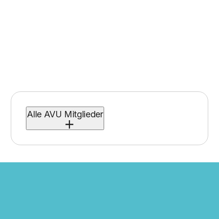
Alle AVU Mitglieder
ALBA plc & Co. KG
ALDI Einkauf GmbH & Co. KG (ALDI SÜD
Dienstleisungs-SE & Co. ohG)
ALPLA Werke Lehner GmbH & Co KG
Aluminium Deutschland e.V. (ehemals GDA)
Ardagh Metal Packaging Trading Germany
GmbH
Ball Trading Germany GmbH & Co KG