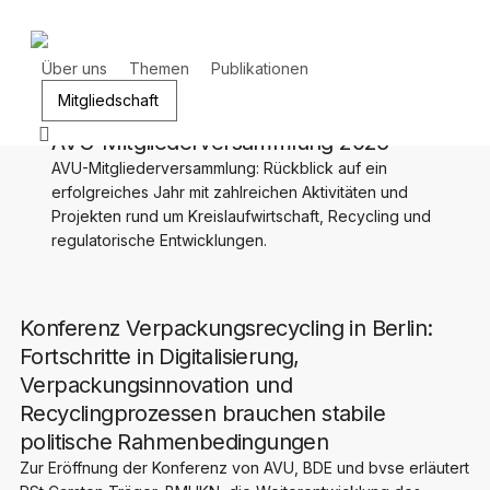
Zum
S
Hauptinhalt
springen
Über uns
Themen
Publikationen
Mitgliedschaft
Suchen
AVU-Mitgliederversammlung 2026
AVU-Mitgliederversammlung: Rückblick auf ein
erfolgreiches Jahr mit zahlreichen Aktivitäten und
Projekten rund um Kreislaufwirtschaft, Recycling und
regulatorische Entwicklungen.
Konferenz Verpackungsrecycling in Berlin:
Fortschritte in Digitalisierung,
Verpackungsinnovation und
Recyclingprozessen brauchen stabile
politische Rahmenbedingungen
Zur Eröffnung der Konferenz von AVU, BDE und bvse erläutert