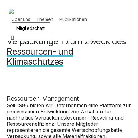
Zum
Hauptinhalt
springen
Die AVU steht für die
Über uns
Themen
Publikationen
Mitgliedschaft
Kreislaufführung von
Suchen
Verpackungen zum Zweck des
Ressourcen- und
Klimaschutzes
Ressourcen-Management
Seit 1986 bieten wir Unternehmen eine Plattform zur
gemeinsamen Entwicklung von Ansätzen für
nachhaltige Verpackungslösungen, Recycling und
Ressourceneffizienz. Unsere Mitglieder
repräsentieren die gesamte Wertschöpfungskette
Verpackung, sowie alle Materialfraktionen.