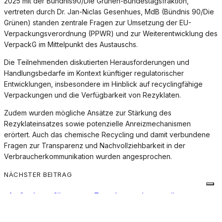
2025 mit der Bündnis90/Die Grünen-Bundestagsfraktion,
vertreten durch Dr. Jan-Niclas Gesenhues, MdB (Bündnis 90/Die
Grünen) standen zentrale Fragen zur Umsetzung der EU-
Verpackungsverordnung (PPWR) und zur Weiterentwicklung des
VerpackG im Mittelpunkt des Austauschs.
Die Teilnehmenden diskutierten Herausforderungen und
Handlungsbedarfe im Kontext künftiger regulatorischer
Entwicklungen, insbesondere im Hinblick auf recyclingfähige
Verpackungen und die Verfügbarkeit von Rezyklaten.
Zudem wurden mögliche Ansätze zur Stärkung des
Rezyklateinsatzes sowie potenzielle Anreizmechanismen
erörtert. Auch das chemische Recycling und damit verbundene
Fragen zur Transparenz und Nachvollziehbarkeit in der
Verbraucherkommunikation wurden angesprochen.
NÄCHSTER BEITRAG
„Aufgaben für neue Bundesregierung“
„Aufgaben für neue Bundesregierung“