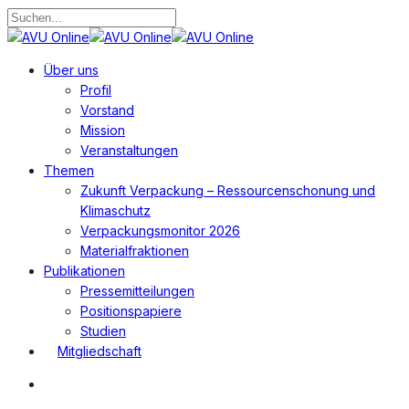
Zum
Hauptinhalt
Suche
springen
schließen
Suchen
Menü
Über uns
Profil
Vorstand
Mission
Veranstaltungen
Themen
Zukunft Verpackung – Ressourcenschonung und
Klimaschutz
Verpackungsmonitor 2026
Materialfraktionen
Publikationen
Pressemitteilungen
Positionspapiere
Studien
Mitgliedschaft
Suchen