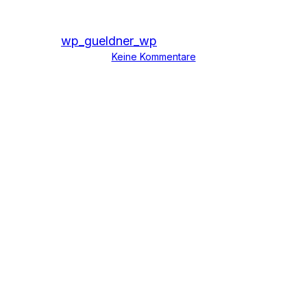
Von
wp_gueldner_wp
10. Juni 2025
18. Mai 2026
Keine Kommentare