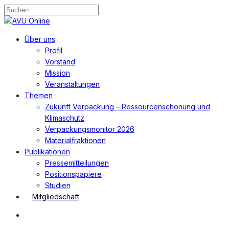
Zum
Hauptinhalt
Suche
springen
schließen
Suchen
Menü
Über uns
Profil
Vorstand
Mission
Veranstaltungen
Themen
Zukunft Verpackung – Ressourcenschonung und
Klimaschutz
Verpackungsmonitor 2026
Materialfraktionen
Publikationen
Pressemitteilungen
Positionspapiere
Studien
Mitgliedschaft
Suchen