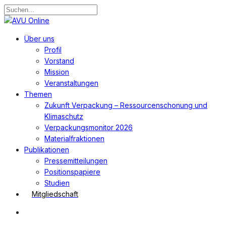
Zum
Hauptinhalt
Suche
springen
schließen
Suchen
Menü
Über uns
Profil
Vorstand
Mission
Veranstaltungen
Themen
Zukunft Verpackung – Ressourcenschonung und
Klimaschutz
Verpackungsmonitor 2026
Materialfraktionen
Publikationen
Pressemitteilungen
Positionspapiere
Studien
Mitgliedschaft
Suchen