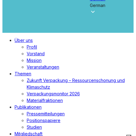
German
Menü
Über uns
schließen
Profil
Vorstand
Mission
Veranstaltungen
Themen
Zukunft Verpackung – Ressourcenschonung und
Klimaschutz
Verpackungsmonitor 2026
Materialfraktionen
Publikationen
Pressemitteilungen
Positionspapiere
Studien
Mitgliedschaft