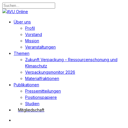
Zum
Hauptinhalt
Suche
springen
schließen
Suchen
Menü
Über uns
Profil
Vorstand
Mission
Veranstaltungen
Themen
Zukunft Verpackung – Ressourcenschonung und
Klimaschutz
Verpackungsmonitor 2026
Materialfraktionen
Publikationen
Pressemitteilungen
Positionspapiere
Studien
Mitgliedschaft
Suchen