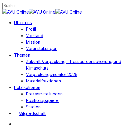
Zum
Hauptinhalt
Suche
springen
schließen
Suchen
Menü
Über uns
Profil
Vorstand
Mission
Veranstaltungen
Themen
Zukunft Verpackung – Ressourcenschonung und
Klimaschutz
Verpackungsmonitor 2026
Materialfraktionen
Publikationen
Pressemitteilungen
Positionspapiere
Studien
Mitgliedschaft
Suchen