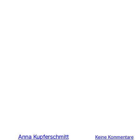
Pressemitteilungen
Bundestag stärkt
Anreize für
nachhaltige
Verpackungen
Von
Anna Kupferschmitt
15. Juni 2026
Keine Kommentare