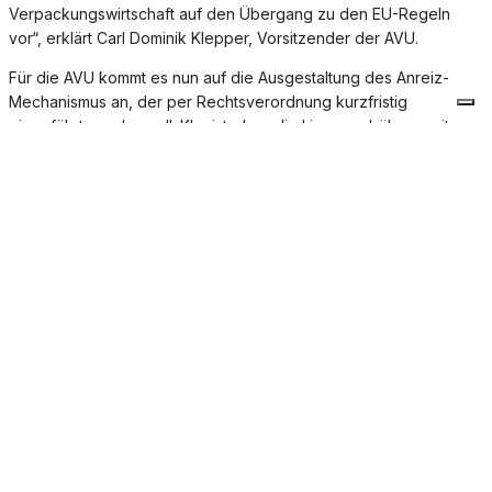
Verpackungswirtschaft auf den Übergang zu den EU-Regeln
vor“, erklärt Carl Dominik Klepper, Vorsitzender der AVU.
Für die AVU kommt es nun auf die Ausgestaltung des Anreiz-
Mechanismus an, der per Rechtsverordnung kurzfristig
eingeführt werden soll. Klar ist, dass die Lizenzgebühren, mit
denen Hersteller Sammlung, Sortierung und Recycling ihrer
Verpackungen finanzieren, um neue Bausteine ergänzt werden
sollen. „Die neuen finanziellen Anreize müssen zielgenau und
bürokratiearm sein, um kreislauffähige Verpackung und solche
mit Kunststoff-Rezyklatanteilen wirksam besser zu stellen“, so
Klepper. „Noch ist unklar, wofür das Geld aus den Aufschlägen
für Verpackungen, die die Anforderungen nicht erfüllen,
verwendet werden soll. Oberste Priorität muss die
Lenkungswirkung für mehr Ressourcenschonung und
Kreislaufwirtschaft haben. Die Verpackungs- und
Kreislaufindustrie wird dazu Vorschläge machen“.
DOWNLOAD PDF