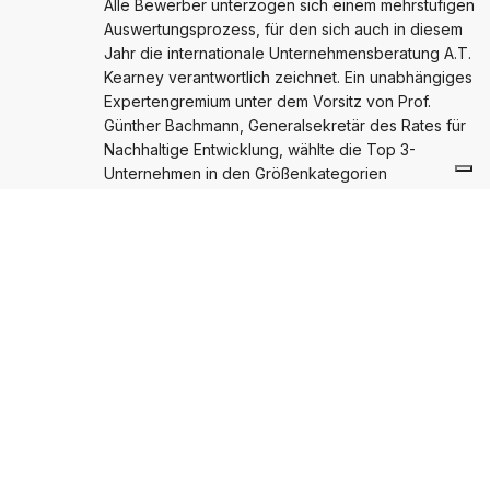
Alle Bewerber unterzogen sich einem mehrstufigen
Auswertungsprozess, für den sich auch in diesem
Jahr die internationale Unternehmensberatung A.T.
Kearney verantwortlich zeichnet. Ein unabhängiges
Expertengremium unter dem Vorsitz von Prof.
Günther Bachmann, Generalsekretär des Rates für
Nachhaltige Entwicklung, wählte die Top 3-
Unternehmen in den Größenkategorien
„Großunternehmen“, „Mittelgroße Unternehmen“ und
„KMU“. Die Sieger werden am
7. Dezember 2018
in
Düsseldorf
bekannt gegeben.
NÄCHSTER BEITRAG
Innovationsbremsen lösen, Chance zur
Weiterentwicklung der Wertstoffsammlung
nutzen
Innovationsbremsen lösen, Chance zur Weiterentwicklung der
Wertstoffsammlung nutzen