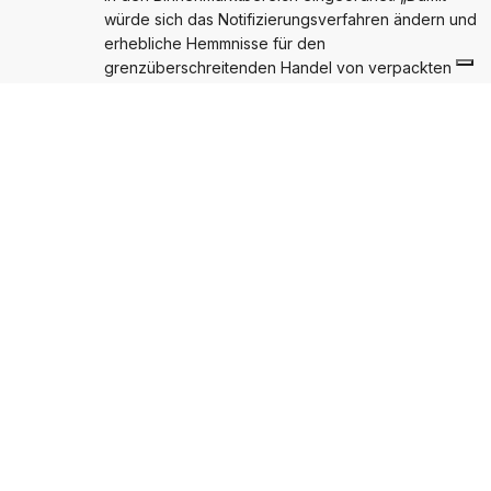
würde sich das Notifizierungsverfahren ändern und
erhebliche Hemmnisse für den
grenzüberschreitenden Handel von verpackten
Waren mit sich bringen“, betont Klepper. Hintergrund
ist, dass die Binnenmarkttauglichkeit von neuen
nationalen Gesetzen erst im Nachhinein durch die
EU-Kommission geprüft werden kann. Dies betrifft
zum Beispiel individualstaatliche
Kennzeichnungspflichten. Im Gegensatz dazu sieht
die bisher gültige Rechtsgrundlage des
Binnenmarktregimes eine Vorab-Prüfung durch die
Kommission vor.
Die AGVU sieht die deutliche Gefahr einer
Behinderung des freien Verkehrs von verpackten
Waren, falls die Hersteller zukünftig mit einer Unzahl
verschiedener nationalstaatlicher Verpackungs- oder
Kennzeichnungsvorgaben konfrontiert werden
sollten. Der Verband fordert die Bundesregierung
auf, sich für die Beibehaltung der