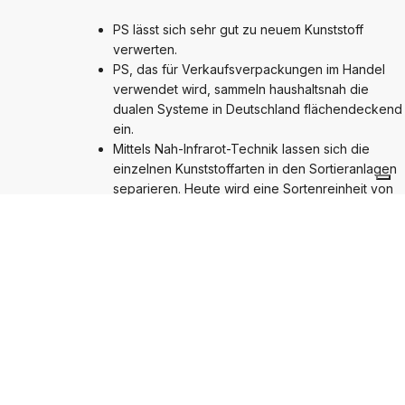
PS lässt sich sehr gut zu neuem Kunststoff
verwerten.
PS, das für Verkaufsverpackungen im Handel
verwendet wird, sammeln haushaltsnah die
dualen Systeme in Deutschland flächendeckend
ein.
Mittels Nah-Infrarot-Technik lassen sich die
einzelnen Kunststoffarten in den Sortieranlagen
separieren. Heute wird eine Sortenreinheit von
bis zu 98 Prozent erreicht, was ein
hochwertiges Recycling ermöglicht. Das gilt auch
für hartes PS. Gebrauchte EPS-Verpackungen
eignen sich grundsätzlich gut zur werkstofflichen
Verwertung. Sie werden aus der Sammelware
entnommen und aufgrund des geringen
Gewichtes mit speziellen Logistiksystemen zu
den Verwertungsstandorten geliefert.
Das sortenreine PS kann durch mechanische
Zerkleinerung zu Regranulat verarbeitet werden.