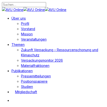
Zum
Hauptinhalt
Suche
springen
schließen
Suchen
Menü
Über uns
Profil
Vorstand
Mission
Veranstaltungen
Themen
Zukunft Verpackung – Ressourcenschonung und
Klimaschutz
Verpackungsmonitor 2026
Materialfraktionen
Publikationen
Pressemitteilungen
Positionspapiere
Studien
Mitgliedschaft
Suchen