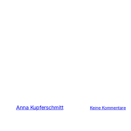
Allgemein
AVU begrüßt
Delegation aus
Jordanien
Von
Anna Kupferschmitt
30. April 2024
Keine Kommentare