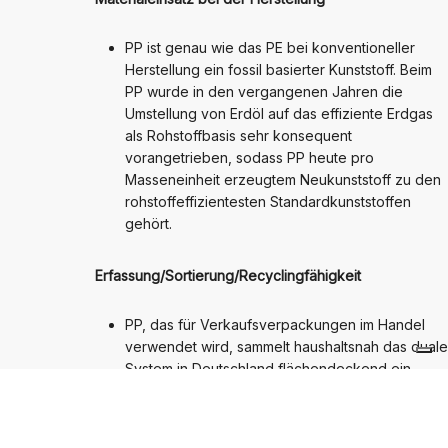
PP ist genau wie das PE bei konventioneller
Herstellung ein fossil basierter Kunststoff. Beim
PP wurde in den vergangenen Jahren die
Umstellung von Erdöl auf das effiziente Erdgas
als Rohstoffbasis sehr konsequent
vorangetrieben, sodass PP heute pro
Masseneinheit erzeugtem Neukunststoff zu den
rohstoffeffizientesten Standardkunststoffen
gehört.
Erfassung/Sortierung/Recyclingfähigkeit
PP, das für Verkaufsverpackungen im Handel
verwendet wird, sammelt haushaltsnah das duale
System in Deutschland flächendeckend ein.
Mittels Nah-Infrarot-Technik lassen sich die
einzelnen Kunststoffarten in den Sortieranlagen
separieren. Heute wird eine Sortenreinheit von