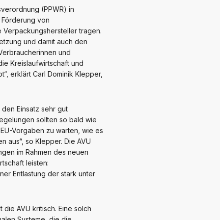
sverordnung (PPWR) in
r Förderung von
ie Verpackungshersteller tragen.
msetzung und damit auch den
e Verbraucherinnen und
ie Kreislaufwirtschaft und
“, erklärt Carl Dominik Klepper,
den Einsatz sehr gut
egelungen sollten so bald wie
n EU-Vorgaben zu warten, wie es
en aus“, so Klepper. Die AVU
ckungen im Rahmen des neuen
schaft leisten:
er Entlastung der stark unter
die AVU kritisch. Eine solch
ualen Systeme, die die