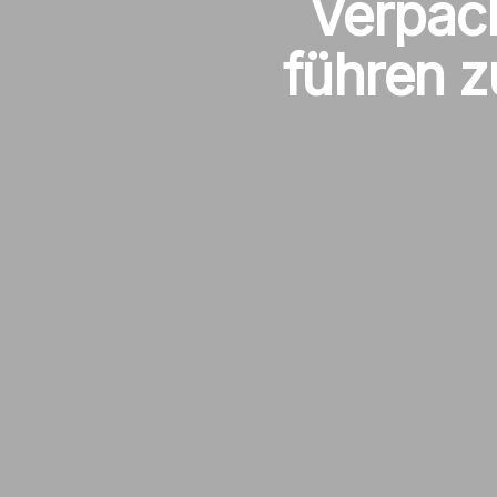
Verpac
führen z