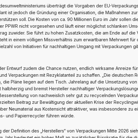
desumweltministeriums überträgt die Vorgaben der EU-Verpackung
lant ist jedoch die Gründung einer Organisation, die Maßnahmen zu
stützen soll. Die Kosten von ca. 90 Millionen Euro im Jahr sollen d
n der PPWR nicht vorgesehen und läuft einer möglichst schlanken U
trag zuwider. Sie führt zu hohen Zusatzkosten, die am Ende auf di
teht in einem völligen Missverhältnis zum erwartbaren Mehrwert für d
ielzahl von Initiativen für nachhaltigen Umgang mit Verpackungen gibt
er Entwurf zudem die Chance nutzen, endlich wirksame Anreize für 
nd Verpackungen mit Rezyklatanteil zu schaffen. „Die deutschen R
, die Pläne liegen auf dem Tisch. Jahrelang auf die Umsetzung vo
st halbherzig und bremst Hersteller nachhaltiger Verpackungslösung
le Besserstellung von nachweislich sehr gut zu recycelnden Verpa
elten Beitrag zur Bewältigung der aktuellen Krise der Recyclingwirt
er Neumaterial aus Kostensicht attraktiver, was insbesondere zu ein
as- und Papierrecycler führen würde.
er Definition des „Herstellers“ von Verpackungen Mitte 2026 sieht 
m Jahr bedeutet ein hohes Maß an zusätzlicher Bürokratie für die d