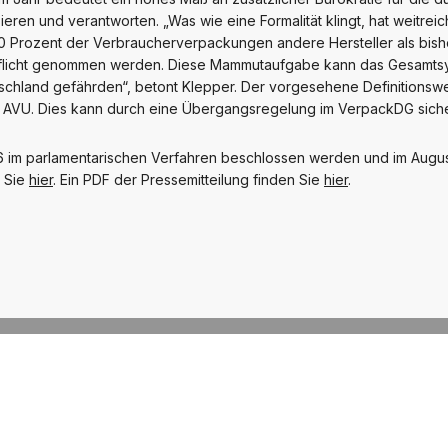
ren und verantworten. „Was wie eine Formalität klingt, hat weitr
0 Prozent der Verbraucherverpackungen andere Hersteller als bishe
 Pflicht genommen werden. Diese Mammutaufgabe kann das Gesamts
chland gefährden“, betont Klepper. Der vorgesehene Definitionswec
r AVU. Dies kann durch eine Übergangsregelung im VerpackDG siche
im parlamentarischen Verfahren beschlossen werden und im August 
n Sie
hier
. Ein PDF der Pressemitteilung finden Sie
hier
.
NÄCHSTER BEITRAG