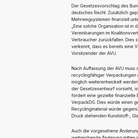
Der Gesetzesvorschlag des Bun
deutsches Recht. Zusätzlich gep
Mehrwegsystemen finanziell unter
„Eine solche Organisation ist i
Vereinbarungen im Koalitionsver
Verbraucher zurückfallen. Dies s
verkennt, dass es bereits eine V
Vorsitzender der AVU.
Nach Auffassung der AVU muss d
recyclingfähiger Verpackungen u
möglich weiterentwickelt werden
der Gesetzesentwurf vorsieht, i
fordert eine gezielte finanziel
VerpackDG. Dies würde einen gezi
Recyclingmaterial würde gegenüb
Druck stehenden Kunststoff-, Gl
Auch die vorgesehene Änderung d
weitreichende Änderung mitten i