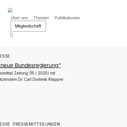
Zum
Hauptinhalt
springen
Über uns
Themen
Publikationen
Presse
3
Mitgliedschaft
Suchen
ESSE
 neue Bundesregierung“
smittel Zeitung (15 / 2025) mit
tzendem Dr. Carl Dominik Klepper
ESSE
PRESSEMITTEILUNGEN