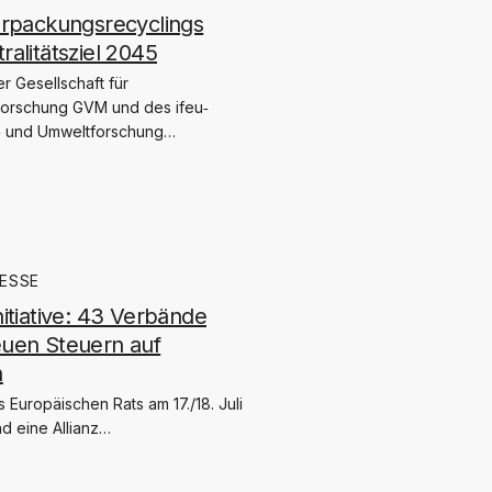
erpackungsrecyclings
alitätsziel 2045
r Gesellschaft für
orschung GVM und des ifeu‐
ie‐ und Umweltforschung…
ESSE
itiative: 43 Verbände
uen Steuern auf
n
Europäischen Rats am 17./18. Juli
d eine Allianz…