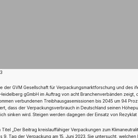
23
ie der GVM Gesellschaft für Verpackungsmarktforschung und des ifeu
Heidelberg gGmbH im Auftrag von acht Branchenverbänden zeigt, d
mmen verbundenen Treibhausgasemissionen bis 2045 um 94 Proze
iert, dass der Verpackungsverbrauch in Deutschland seinen Höhepunk
rlich sinken wird. Steigen werden dagegen der Einsatz von Rezyklat
 Titel „Der Beitrag kreislauffähiger Verpackungen zum Klimaneutrali
s 9. Tag der Verpackung am 15. Juni 2023. Sie untersucht, welchen B