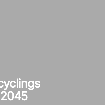
cyclings
l 2045