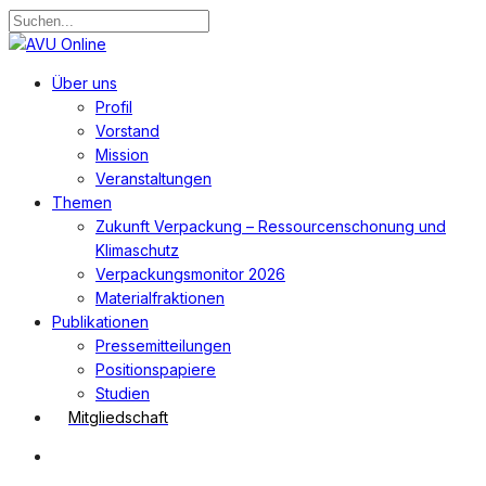
Zum
Hauptinhalt
Suche
springen
schließen
Suchen
Menü
Über uns
Profil
Vorstand
Mission
Veranstaltungen
Themen
Zukunft Verpackung – Ressourcenschonung und
Klimaschutz
Verpackungsmonitor 2026
Materialfraktionen
Publikationen
Pressemitteilungen
Positionspapiere
Studien
Mitgliedschaft
Suchen