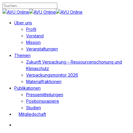
Zum
Hauptinhalt
Suche
springen
schließen
Suchen
Menü
Über uns
Profil
Vorstand
Mission
Veranstaltungen
Themen
Zukunft Verpackung – Ressourcenschonung und
Klimaschutz
Verpackungsmonitor 2026
Materialfraktionen
Publikationen
Pressemitteilungen
Positionspapiere
Studien
Mitgliedschaft
Suchen