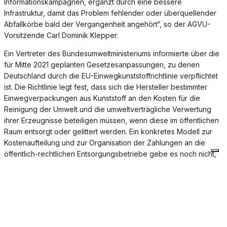
Informationskampagnen, ergänzt durch eine bessere
Infrastruktur, damit das Problem fehlender oder überquellender
Abfallkörbe bald der Vergangenheit angehört“, so der AGVU-
Vorsitzende Carl Dominik Klepper.
Ein Vertreter des Bundesumweltministeriums informierte über die
für Mitte 2021 geplanten Gesetzesanpassungen, zu denen
Deutschland durch die EU-Einwegkunststoffrichtlinie verpflichtet
ist. Die Richtlinie legt fest, dass sich die Hersteller bestimmter
Einwegverpackungen aus Kunststoff an den Kosten für die
Reinigung der Umwelt und die umweltverträgliche Verwertung
ihrer Erzeugnisse beteiligen müssen, wenn diese im öffentlichen
Raum entsorgt oder gelittert werden. Ein konkretes Modell zur
Kostenaufteilung und zur Organisation der Zahlungen an die
öffentlich-rechtlichen Entsorgungsbetriebe gebe es noch nicht,
war aus dem Bundesumweltministerium zu hören. „Da die
Inverkehrbringer von Verpackungen bereits die Kosten für die
Entsorgung im haushaltsnahen Sammelsystem tragen, stellt eine
Zurechnung der öffentlichen Entsorgungskosten eine
Doppelbelastung dar“, kommentiert Carl Dominik Klepper.