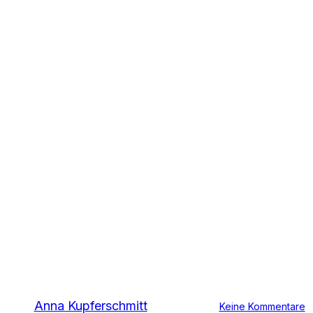
Pressemitteilungen
Littering stärker
bekämpfen – doch
wer trägt die
Kosten?
Von
Anna Kupferschmitt
29. Januar 2021
Keine Kommentare