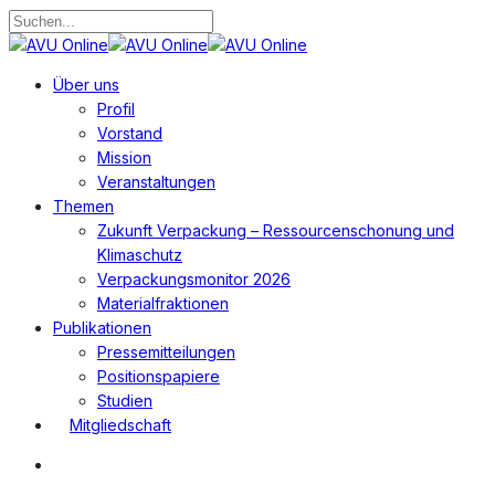
Zum
Hauptinhalt
Suche
springen
schließen
Suchen
Menü
Über uns
Profil
Vorstand
Mission
Veranstaltungen
Themen
Zukunft Verpackung – Ressourcenschonung und
Klimaschutz
Verpackungsmonitor 2026
Materialfraktionen
Publikationen
Pressemitteilungen
Positionspapiere
Studien
Mitgliedschaft
Suchen