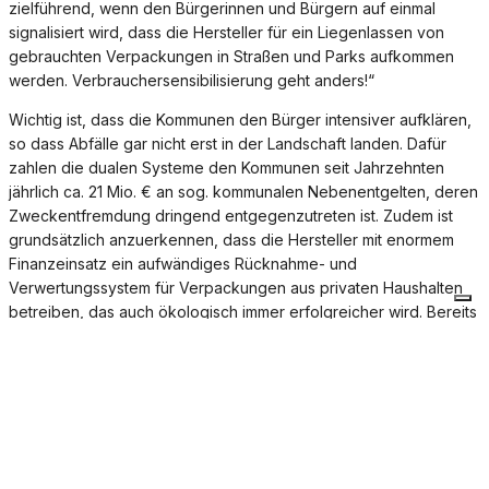
zielführend, wenn den Bürgerinnen und Bürgern auf einmal
signalisiert wird, dass die Hersteller für ein Liegenlassen von
gebrauchten Verpackungen in Straßen und Parks aufkommen
werden. Verbrauchersensibilisierung geht anders!“
Wichtig ist, dass die Kommunen den Bürger intensiver aufklären,
so dass Abfälle gar nicht erst in der Landschaft landen. Dafür
zahlen die dualen Systeme den Kommunen seit Jahrzehnten
jährlich ca. 21 Mio. € an sog. kommunalen Nebenentgelten, deren
Zweckentfremdung dringend entgegenzutreten ist. Zudem ist
grundsätzlich anzuerkennen, dass die Hersteller mit enormem
Finanzeinsatz ein aufwändiges Rücknahme- und
Verwertungssystem für Verpackungen aus privaten Haushalten
betreiben, das auch ökologisch immer erfolgreicher wird. Bereits
heute zahlen die Hersteller für das Recycling jeder einzelnen in
Verkehr gebrachten Verpackung. Das Littering-Problem in der
Öffentlichkeit löst die Politik nicht mit neuen Hersteller-Abgaben,
sondern nur, indem sie die Bürgerinnen und Bürger in die Pflicht
nimmt.
Bei der trotz dieser Zurückweisung unumgänglichen Umsetzung