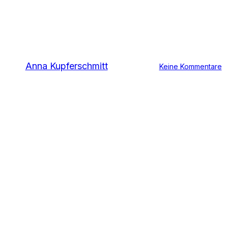
sieht anders aus
Von
Anna Kupferschmitt
16. August 2019
Keine Kommentare