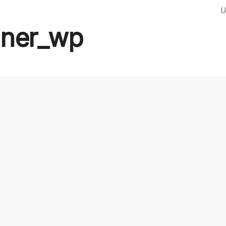
Ü
dner_wp