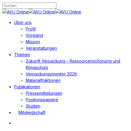
Zum
Hauptinhalt
Suche
springen
schließen
Suchen
Menü
Über uns
Profil
Vorstand
Mission
Veranstaltungen
Themen
Zukunft Verpackung – Ressourcenschonung und
Klimaschutz
Verpackungsmonitor 2026
Materialfraktionen
Publikationen
Pressemitteilungen
Positionspapiere
Studien
Mitgliedschaft
Suchen