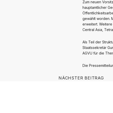
Zum neuen Vorsitze
hauptamtlicher Ge
Öffentlichkeitsar
gewählt worden. M
erweitert. Weitere
Central Asia, Tet
Als Teil der Struk
Staatssekretär Gu
AGVU für die Theme
Die Pressemitteil
NÄCHSTER BEITRAG
Deutscher Nachhaltigkei
Deutscher Nachhaltigkeitstag am 
Ähnliche Beiträge
PRESSEMITTEILUNGEN