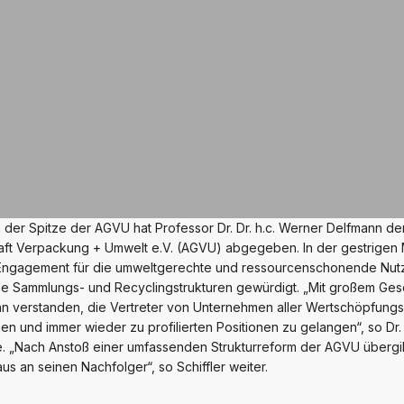
 der Spitze der AGVU hat Professor Dr. Dr. h.c. Werner Delfmann de
aft Verpackung + Umwelt e.V. (AGVU) abgegeben. In der gestrigen
s Engagement für die umweltgerechte und ressourcenschonende Nu
iche Sammlungs- und Recyclingstrukturen gewürdigt. „Mit großem Ges
n verstanden, die Vertreter von Unternehmen aller Wertschöpfung
inen und immer wieder zu profilierten Positionen zu gelangen“, so Dr.
. „Nach Anstoß einer umfassenden Strukturreform der AGVU übergi
s an seinen Nachfolger“, so Schiffler weiter.