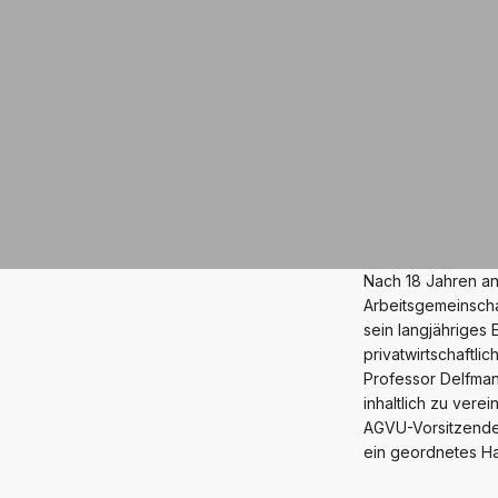
Nach 18 Jahren an
Arbeitsgemeinsch
sein langjährige
privatwirtschaftl
Professor Delfman
inhaltlich zu vere
AGVU-Vorsitzende
ein geordnetes Hau