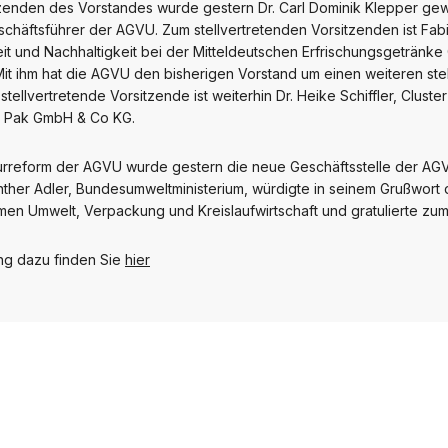
nden des Vorstandes wurde gestern Dr. Carl Dominik Klepper gewählt
schäftsführer der AGVU. Zum stellvertretenden Vorsitzenden ist Fab
beit und Nachhaltigkeit bei der Mitteldeutschen Erfrischungsgeträn
it ihm hat die AGVU den bisherigen Vorstand um einen weiteren ste
 stellvertretende Vorsitzende ist weiterhin Dr. Heike Schiffler, Clus
ra Pak GmbH & Co KG.
turreform der AGVU wurde gestern die neue Geschäftsstelle der AGVU 
nther Adler, Bundesumweltministerium, würdigte in seinem Grußwort
n Umwelt, Verpackung und Kreislaufwirtschaft und gratulierte zum ne
ung dazu finden Sie
hier
tstag am 6./7. Dez. 2018
6./7. Dez. 2018
PRESSEMITTEILUNGEN
PRE