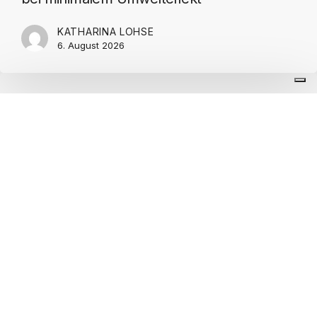
KATHARINA LOHSE
6. August 2026
PRESSEMITTEILUNGEN
AVU-Verpackungsmonitor 2026
ANNA KUPFERSCHMITT
26. Juni 2026
PRESSEMITTEILUNGEN
Bundestag stärkt Anreize für nachhaltige
Verpackungen
ANNA KUPFERSCHMITT