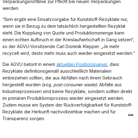
Verpackungsrichtlinie zur Pflicht bei neuen Verpackungen
werden.
“Sinn ergibt eine Einsatzvorgabe für Kunststoff-Rezyklate nur,
wenn sie in Bezug zu dem tatsäch­lich hergestellten Rezyklat
steht. Die Kopplung von Quote und Produktions­menge kann
einen echten Aufbruch in der Kreislaufwirtschaft in Gang setzen“,
so der AGVU-Vorsitzende Carl Dominik Klepper. „Je mehr
recycelt wird, desto mehr muss auch wieder ein­gesetzt werden.“
Die AGVU betont in einem
akt
uellen Positionspapier
, dass
Rezyklate definitionsgemäß aus­schließlich Materialien
einbeziehen sollten, die aus Abfällen nach ihrem Gebrauch
herge­stellt wurden (sog.
post consumer waste)
. Abfälle aus
Industrieprozessen sind keine Rezyk­late, son­dern sollten direkt
im primären Produktionsprozess wieder eingesetzt werden.
Zudem müsse ein System der Rückverfolgbarkeit für Kunststoff-
Rezyklate die Herkunft nach­vollziehbar ma­chen und für
Transparenz sorgen.
In der europäischen Union ist eine breite Investitionsförderung
für das Recycling notwendig, denn die Recyclinginfrastruktur in