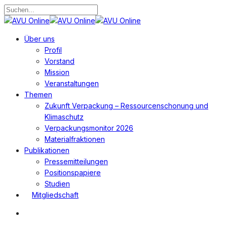
Zum
Hauptinhalt
Suche
springen
schließen
Suchen
Menü
Über uns
Profil
Vorstand
Mission
Veranstaltungen
Themen
Zukunft Verpackung – Ressourcenschonung und
Klimaschutz
Verpackungsmonitor 2026
Materialfraktionen
Publikationen
Pressemitteilungen
Positionspapiere
Studien
Mitgliedschaft
Suchen