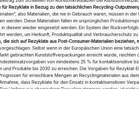
r Beitrag zum Schließen von Rohstoffkreisläufen bei Kunststoffverpa
 für Rezyklate in Bezug zu den tatsächlichen Recycling-Outputmen
erialien“, also Materialien, die nie in Gebrauch waren, müssen in der
n werden. Diese Materialien fallen im ursprünglichen Produktionspr
l in diesem wieder eingesetzt werden. Ein System der Rückverfolgba
ührt werden, um Herkunft, Produktqualität und Verbraucherschutz zu 
, die sich auf Rezyklate aus Post-Consumer-Materialien beziehen, 
vorgeschlagen. Selbst wenn in der Europäischen Union eine tatsäc
arkt gebrachten Kunststoffverpackungen erreicht würde, reichten 
desteinsatzvorgaben von mindestens 25 % für kontaktsensitive bzw
 und Produkte bis 2030 zu erreichen. Die Vorgaben für Rezyklat-E
n Prognosen für erreichbare Mengen an Recyclingmaterialen aus de
Annahme, dass Rezyklate für den Einsatz in kontaktsensitiven Verp
ßen Umfang aus chemischem Recycling stammen werden, ist nicht re
atzquoten für nicht kontaktsensitive Verpackungsarten sollten zudem
rgaben müssen auch deshalb erreicht sein, um einem Ausweichen in
Verpackungsbereich entgegenzuwirken.
 des Kunststoff-Rezyklateinsatzes eignen sich weitere Bereiche
, e
 der Erweiterten Herstellerverantwortung (EPR) für besseres Desig
echtes Verpackungsdesign, etwa der Einsatz von Monomaterialien 
 Voraussetzung für ein hochwertiges Recycling. Designrichtlinien f