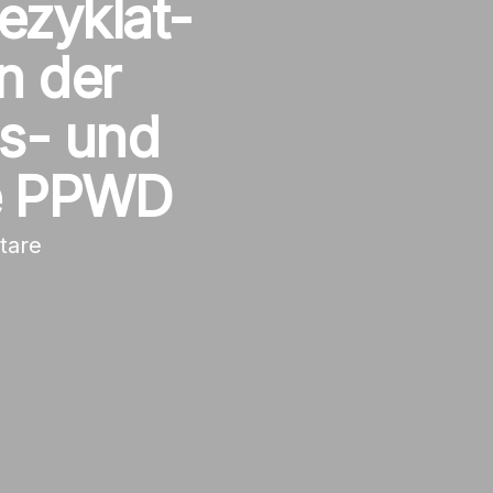
ezyklat-
n der
s- und
ie PPWD
tare