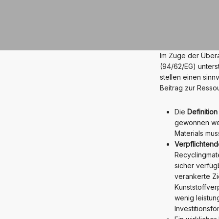
Im Zuge der Über
(94/62/EG) unters
stellen einen sin
Beitrag zur Resso
Die
Definitio
gewonnen werd
Materials mu
Verpflichten
Recyclingmate
sicher verfüg
verankerte Z
Kunststoffver
wenig leistun
Investitionsf