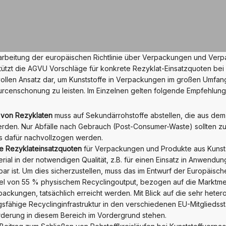
arbeitung der europäischen Richtlinie über Verpackungen und Ver
tützt die AGVU Vorschläge für konkrete Rezyklat-Einsatzquoten bei
nvollen Ansatz dar, um Kunststoffe in Verpackungen im großen Umfa
urcenschonung zu leisten. Im Einzelnen gelten folgende Empfehlung
n von Rezyklaten
muss auf Sekundärrohstoffe abstellen, die aus dem
en. Nur Abfälle nach Gebrauch (Post-Consumer-Waste) sollten zulä
ss dafür nachvollzogen werden.
de Rezyklateinsatzquoten
für Verpackungen und Produkte aus Kunstst
rial in der notwendigen Qualität, z.B. für einen Einsatz in Anwendun
bar ist. Um dies sicherzustellen, muss das im Entwurf der Europäis
iel von 55 % physischem Recyclingoutput, bezogen auf die Marktm
packungen, tatsächlich erreicht werden. Mit Blick auf die sehr hete
gsfähige Recyclinginfrastruktur in den verschiedenen EU-Mitgliedss
örderung in diesem Bereich im Vordergrund stehen.