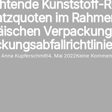
chtende Kunststoff-R
atzquoten im Rahme
äischen Verpackung
kungsabfallrichtlin
Anna Kupferschmitt
4. Mai 2022
Keine Kommen