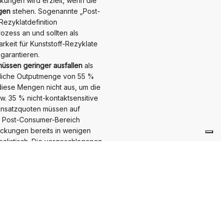
ckungen wird erzielt, wenn die
gen
stehen. Sogenannte „Post-
 Rezyklatdefinition
ozess an und sollten als
rkeit für Kunststoff-Rezyklate
garantieren.
müssen geringer ausfallen
als
hliche Outputmenge von 55 %
diese Mengen nicht aus, um die
. 35 % nicht-kontaktsensitive
insatzquoten müssen auf
m Post-Consumer-Bereich
ackungen bereits in wenigen
alistisch. Die vorgeschlagenen
 weiter differenziert werden.
 schlecht recycelbare
twa eine Harmonisierung der
n-for-Recycling.
und abwaschbaren Farben, ist
ür Verpackungen sollten daher