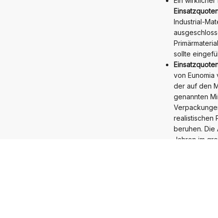
Ein wirkliche
Einsatzquoten
Industrial-Mat
ausgeschlosse
Primärmateria
sollte eingef
Einsatzquoten
von Eunomia 
der auf den M
genannten Min
Verpackungen
realistische
beruhen. Die 
Jahren im gro
Rezyklat-Eins
Die Quotenvo
Verbunde im 
Zur Förderung
Anforderungen
Recyclingger
eine wichtige