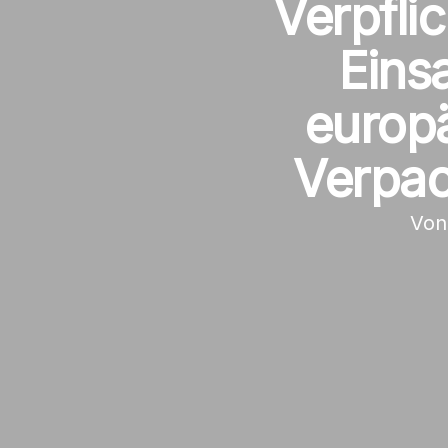
Verpfli
Eins
europ
Verpac
Von