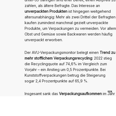
zahlen, als ältere Befragte. Das Interesse an
unverpackten Produkten
ist hingegen weitgehend
altersunabhängig: Mehr als zwei Drittel der Befragten
kaufen zumindest manchmal gezielt unverpackte
Produkte, um Verpackungen zu vermeiden. Vor allem
Obst und Gemüse sowie Backwaren werden häufig
unverpackt erworben.
Der AVU-Verpackungsmonitor belegt einen
Trend zu
mehr stofflichem Verpackungsrecycling
: 2022 stieg
die Recyclingquote auf 74,6% im Vergleich zum
Vorjahr – ein Anstieg um 0,5 Prozentpunkte. Bei
Kunststoffverpackungen betrug die Steigerung
sogar 2,4 Prozentpunkte auf 65,9 %.
Insgesamt sank das
Verpackungsaufkommen
im Jahr
2022 um 3,4 % im Vergleich zum Vorjahr. Dies hat die
Gesellschaft für Verpackungsmarktforschung für den
Verpackungsmonitor ermittelt. Bis 2030 könnte das