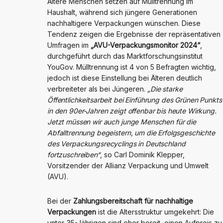
Ältere Menschen setzen auf Mülltrennung im
Haushalt, während sich jüngere Generationen
nachhaltigere Verpackungen wünschen. Diese
Tendenz zeigen die Ergebnisse der repräsentativen
Umfragen im
„AVU-Verpackungsmonitor 2024“
,
durchgeführt durch das Marktforschungsinstitut
YouGov. Mülltrennung ist 4 von 5 Befragten wichtig,
jedoch ist diese Einstellung bei Älteren deutlich
verbreiteter als bei Jüngeren.
„Die starke
Öffentlichkeitsarbeit bei Einführung des Grünen Punkts
in den 90er-Jahren zeigt offenbar bis heute Wirkung.
Jetzt müssen wir auch junge Menschen für die
Abfalltrennung begeistern, um die Erfolgsgeschichte
des Verpackungsrecyclings in Deutschland
fortzuschreiben“
, so Carl Dominik Klepper,
Vorsitzender der Allianz Verpackung und Umwelt
(AVU).
Bei der
Zahlungsbereitschaft für nachhaltige
Verpackungen
ist die Altersstruktur umgekehrt: Die
unter-35-Jährigen sind eher bereit, einen Aufpreis zu