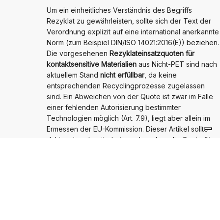
Um ein einheitliches Verständnis des Begriffs
Rezyklat zu gewährleisten, sollte sich der Text der
Verordnung explizit auf eine international anerkannte
Norm (zum Beispiel DIN/ISO 14021:2016(E)) beziehen.
Die vorgesehenen
Rezyklateinsatzquoten für
kontaktsensitive Materialien
aus Nicht-PET sind nach
aktuellem Stand
nicht erfüllbar
, da keine
entsprechenden Recyclingprozesse zugelassen
sind. Ein Abweichen von der Quote ist zwar im Falle
einer fehlenden Autorisierung bestimmter
Technologien möglich (Art. 7.9), liegt aber allein im
Ermessen der EU-Kommission. Dieser Artikel sollte
dahingehend geändert werden, dass die Quote für
kontaktsensitive Materialien aus Nicht-PET nur dann
in Kraft tritt, wenn die Zulassung entsprechender
Recyclingprozesse bis zu einem bestimmten Datum
erfolgt ist. Falls die Erfüllung der Quote teilweise über
sog. chemisches Recycling
angestrebt wird, sind
entsprechende Technologien klar zu definieren und
ihre Voraussetzungen