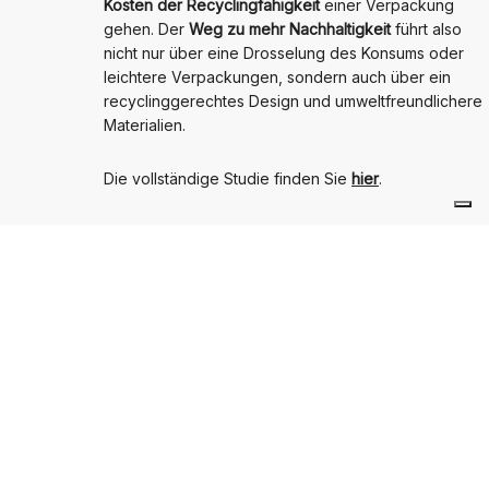
Kosten der Recyclingfähigkeit
einer Verpackung
gehen. Der
Weg zu mehr Nachhaltigkeit
führt also
nicht nur über eine Drosselung des Konsums oder
leichtere Verpackungen, sondern auch über ein
recyclinggerechtes Design und umweltfreundlichere
Materialien.
Die vollständige Studie finden Sie
hier
.
NÄCHSTER BEITRAG
Verpflichtende Kunststoff-Rezyklat-Einsatzquoten
im Rahmen der europäischen Verpackungs- und
Verpackungsabfallrichtlinie PPWD
Verpflichtende Kunststoff-Rezyklat-Einsatzquoten im Rahmen der
europäischen Verpackungs- und Verpackungsabfallrichtlinie PPWD
Ähnliche Beiträge
STUDIEN
VERPACKUNG