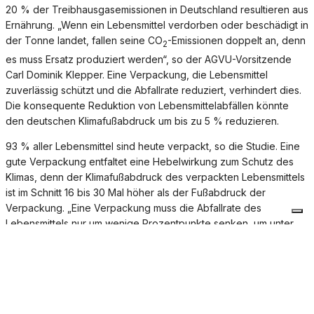
20 % der Treibhausgasemissionen in Deutschland resultieren aus
Ernährung. „Wenn ein Lebensmittel verdorben oder beschädigt in
der Tonne landet, fallen seine CO
-Emissionen doppelt an, denn
2
es muss Ersatz produziert werden“, so der AGVU-Vorsitzende
Carl Dominik Klepper. Eine Verpackung, die Lebensmittel
zuverlässig schützt und die Abfallrate reduziert, verhindert dies.
Die konsequente Reduktion von Lebensmittelabfällen könnte
den deutschen Klimafußabdruck um bis zu 5 % reduzieren.
93 % aller Lebensmittel sind heute verpackt, so die Studie. Eine
gute Verpackung entfaltet eine Hebelwirkung zum Schutz des
Klimas, denn der Klimafußabdruck des verpackten Lebensmittels
ist im Schnitt 16 bis 30 Mal höher als der Fußabdruck der
Verpackung. „Eine Verpackung muss die Abfallrate des
Lebensmittels nur um wenige Prozentpunkte senken, um unter
dem Strich eine positive Klimawirkung zu entfalten“, erklärt Carl
Dominik Klepper. Eine Butterverpackung trägt beispielsweise nur
0,4 % zum CO
-Fußabdruck des Gesamtprodukts bei, eine
2
Milchtüte ca. 4 %. Dies berücksichtigt den gesamten
Lebenszyklus der Verpackung, also auch ihre Entsorgung.