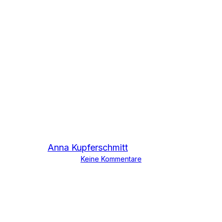
Pressemitteilungen
Lebensmittelschutz
ist Klimaschutz
Von
Anna Kupferschmitt
23. November 2020
Keine Kommentare