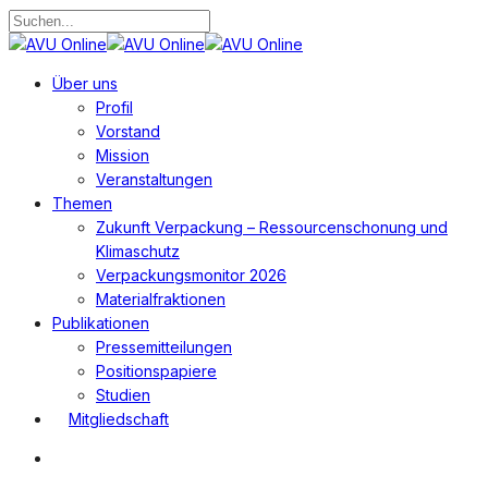
Zum
Hauptinhalt
Suche
springen
schließen
Suchen
Menü
Über uns
Profil
Vorstand
Mission
Veranstaltungen
Themen
Zukunft Verpackung – Ressourcenschonung und
Klimaschutz
Verpackungsmonitor 2026
Materialfraktionen
Publikationen
Pressemitteilungen
Positionspapiere
Studien
Mitgliedschaft
Suchen