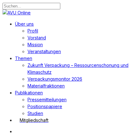
Zum
Hauptinhalt
Suche
springen
schließen
Suchen
Menü
Über uns
Profil
Vorstand
Mission
Veranstaltungen
Themen
Zukunft Verpackung – Ressourcenschonung und
Klimaschutz
Verpackungsmonitor 2026
Materialfraktionen
Publikationen
Pressemitteilungen
Positionspapiere
Studien
Mitgliedschaft
Suchen